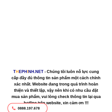
Bảo mật thông tin khách hàng
Tính chính xác và tin cậy
Tính minh bạch trong nội dung
Tính dễ sử dụng trong trao đổi
Tính sẵn sàng trao đổi 24/7
Tuân thủ pháp luật Việt Nam
T
H
EPH
I
NH.NET
- Chúng tôi luôn nỗ lực cung
cấp đầy đủ thông tin sản phẩm một cách chính
xác nhất. Website đang trong quá trình hoàn
thiện và thiết lập, vậy nên khi có nhu cầu đặt
mua sản phẩm, vui lòng check thông tin lại qua
hotline trên website, xin cảm ơn !!!
0888.197.678