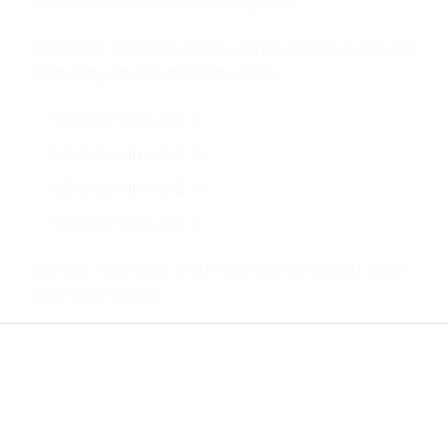
SẢN PHẨM CHÍNH VÀ LIÊN QUAN
Ngoài các mặt hàng chính, chúng tôi còn cung cấp
thêm tông tin các mặt hàng khác :
Sắt thép hình chữ I
Sắt thép hình chữ U
Sắt thép hình chữ H
Sắt thép hình chữ V
Còn có: Thép ống, thép hộp, thép cừ larsen, thép
tròn, thép vuông
CHÍNH SÁCH TÔN THÉP VẠN THẮNG
Vì một môi trường mạng trong sạch, vì một ngành
xây dựng Việt Nam thịnh vượng