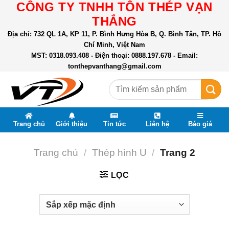
CÔNG TY TNHH TÔN THÉP VẠN
Skip
to
THẮNG
content
Địa chỉ: 732 QL 1A, KP 11, P. Bình Hưng Hòa B, Q. Bình Tân, TP. Hồ
Chí Minh, Việt Nam
MST: 0318.093.408 - Điện thoại: 0888.197.678 - Email:
tonthepvanthang@gmail.com
Tìm
kiếm:
Trang chủ
Giới thiệu
Tin tức
Liên hệ
Báo giá
Trang chủ
/
Thép hình U
/
Trang 2
LỌC